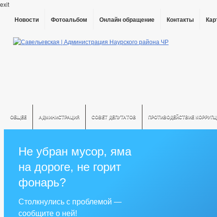
exit
Новости
Фотоальбом
Онлайн обращение
Контакты
Кар
ОБЩЕЕ
АДМИНИСТРАЦИЯ
СОВЕТ ДЕПУТАТОВ
ПРОТИВОДЕЙСТВИЕ КОРРУПЦ
Не убран мусор, яма
на дороге, не горит
фонарь?
Столкнулись с проблемой —
сообщите о ней!