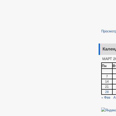
Просмот
Кален
МАРТ 2
Пн
В
7
14
21
28
« Фев
А