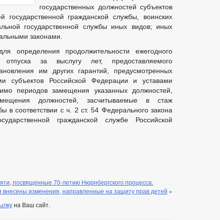
государственных должностей субъектов
й государственной гражданской службы, воинских
льной государственной службы иных видов; иных
ральными законами.
ля определения продолжительности ежегодного
о отпуска за выслугу лет, предоставляемого
новления им других гарантий, предусмотренных
ми субъектов Российской Федерации и уставами
имо периодов замещения указанных должностей,
мещения должностей, засчитываемые в стаж
ы в соответствии с ч. 2 ст. 54 Федерального закона
дарственной гражданской службе Российской
яти, посвященные 70-летию Нюрнбергского процесса.
 внесены изменения, направленные на защиту прав детей
»
ылку
на Ваш сайт.