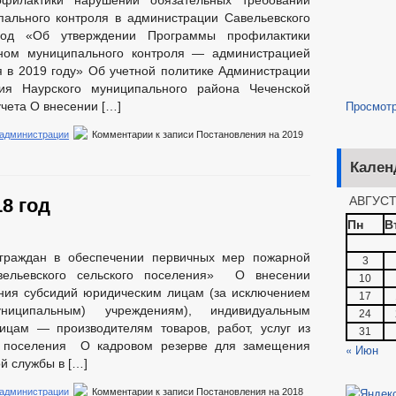
филактики нарушений обязательных требований
пального контроля в администрации Савельевского
год «Об утверждении Программы профилактики
ном муниципального контроля — администрацией
я в 2019 году» Об учетной политике Администрации
ния Наурского муниципального района Чеченской
Просмот
чета О внесении […]
 администрации
Комментарии
к записи Постановления на 2019
Кален
АВГУСТ
8 год
Пн
В
граждан в обеспечении первичных мер пожарной
3
вельевского сельского поселения» О внесении
10
ния субсидий юридическим лицам (за исключением
17
ниципальным) учреждениям), индивидуальным
24
ицам — производителям товаров, работ, услуг из
31
о поселения О кадровом резерве для замещения
« Июн
й службы в […]
 администрации
Комментарии
к записи Постановления на 2018