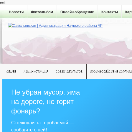
exit
Новости
Фотоальбом
Онлайн обращение
Контакты
Кар
ОБЩЕЕ
АДМИНИСТРАЦИЯ
СОВЕТ ДЕПУТАТОВ
ПРОТИВОДЕЙСТВИЕ КОРРУПЦ
Не убран мусор, яма
на дороге, не горит
фонарь?
Столкнулись с проблемой —
сообщите о ней!