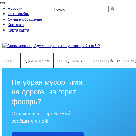
exit
Новости
Фотоальбом
Онлайн обращение
Контакты
Карта сайта
ОБЩЕЕ
АДМИНИСТРАЦИЯ
СОВЕТ ДЕПУТАТОВ
ПРОТИВОДЕЙСТВИЕ КОРРУПЦ
Не убран мусор, яма
на дороге, не горит
фонарь?
Столкнулись с проблемой —
сообщите о ней!