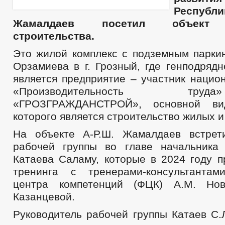
МУНИЦИПАЛЬНЫЕ УСЛУГИ
ЕДИНЫЙ ПОРТАЛ ГОСУДАРСТВЕННЫХ И 
Респуб
ОБРАЩЕНИЕ К ГЛАВЕ
ИНТЕРНЕТ ПРИЕМН
Жамалдаев посетил объект к
ПРИЕМ ГРАЖДАН
ОБЗОРЫ ОБРАЩЕНИЙ ГРАЖДАН
ФОРМА О
строительства.
РЕГЛАМЕНТ РАССМОТРЕНИЯ ОБРАЩЕНИЙ
Это жилой комплекс с подземным паркин
Орзамиева в г. Грозный, где генподряд
является предприятие – участник нацио
«Производительность т
«ГРОЗГРАЖДАНСТРОЙ», основной вид
которого является строительство жилых 
На объекте А-Р.Ш. Жамалдаев встрет
рабочей группы во главе начальника 
Катаева Саламу, которые в 2024 году п
тренинга с тренерами-консультантам
центра компетенций (ФЦК) А.М. Но
Казанцевой.
Руководитель рабочей группы Катаев С.Л