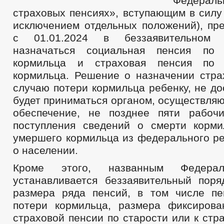
Федерал
МУНИЦИПАЛЬНЫЕ УСЛУГИ
ЕДИНЫЙ ПОРТАЛ ГОСУДАРСТВЕННЫХ И 
страховых пенсиях», вступающим в силу 
ОБРАЩЕНИЕ К ГЛАВЕ
ИНТЕРНЕТ ПРИЕМН
исключением отдельных положений), пре
ПРИЕМ ГРАЖДАН
ОБЗОРЫ ОБРАЩЕНИЙ ГРАЖДАН
ФОРМА О
с 01.01.2024 в беззаявительном 
РЕГЛАМЕНТ РАССМОТРЕНИЯ ОБРАЩЕНИЙ
назначаться социальная пенсия по
кормильца и страховая пенсия по 
кормильца. Решение о назначении стра
случаю потери кормильца ребенку, не до
будет приниматься органом, осуществля
обеспечение, не позднее пяти рабоч
поступления сведений о смерти корм
умершего кормильца из федерального ре
о населении.
Кроме этого, названным Федера
устанавливается беззаявительный поря
размера ряда пенсий, в том числе п
потери кормильца, размера фиксиров
страховой пенсии по старости или к стр