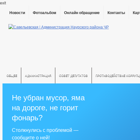
exit
Новости
Фотоальбом
Онлайн обращение
Контакты
Кар
ОБЩЕЕ
АДМИНИСТРАЦИЯ
СОВЕТ ДЕПУТАТОВ
ПРОТИВОДЕЙСТВИЕ КОРРУПЦ
Не убран мусор, яма
на дороге, не горит
фонарь?
Столкнулись с проблемой —
сообщите о ней!