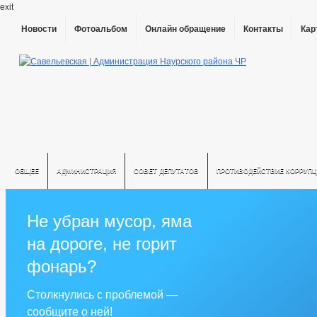
exit
Новости
Фотоальбом
Онлайн обращение
Контакты
Кар
ОБЩЕЕ
АДМИНИСТРАЦИЯ
СОВЕТ ДЕПУТАТОВ
ПРОТИВОДЕЙСТВИЕ КОРРУПЦ
Не убран мусор, яма
на дороге, не горит
фонарь?
Столкнулись с проблемой —
сообщите о ней!