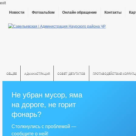
exit
Новости
Фотоальбом
Онлайн обращение
Контакты
Кар
ОБЩЕЕ
АДМИНИСТРАЦИЯ
СОВЕТ ДЕПУТАТОВ
ПРОТИВОДЕЙСТВИЕ КОРРУПЦ
Не убран мусор, яма
на дороге, не горит
фонарь?
Столкнулись с проблемой —
сообщите о ней!