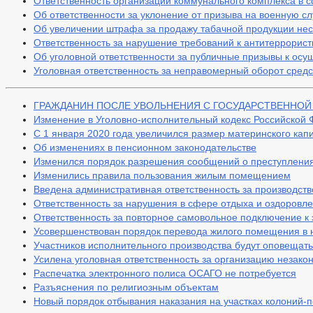
Ответственность организаций коммунального комплекса в 
БЮДЖЕТ
ОТЧЕТ ОБ ИСПОЛНЕНИИ БЮДЖЕТА
_
Об ответственности за уклонение от призыва на военную с
МУНИЦИПАЛЬНЫЕ УСЛУГИ
НОР
Об увеличении штрафа за продажу табачной продукции н
МУНИЦИПАЛЬНЫЕ УСЛУГИ
Ответственность за нарушение требований к антитеррорис
ЕДИНЫЙ ПОРТАЛ ГОСУДАРСТВЕННЫХ 
Об уголовной ответственности за публичные призывы к ос
ОБРАЩЕНИЕ К ГЛАВЕ
ИНТЕРНЕТ ПРИЕМН
Уголовная ответственность за неправомерный оборот средс
ПРИЕМ ГРАЖДАН
ФОРМА ОБРАЩЕНИЙ И ЗАЯВЛЕНИЙ
ПОРЯ
РЕГЛАМЕНТ РАССМОТРЕНИЯ ОБРАЩЕНИЙ
ГРАЖДАНИН ПОСЛЕ УВОЛЬНЕНИЯ С ГОСУДАРСТВЕННО
Изменение в Уголовно-исполнительный кодекс Российской
С 1 января 2020 года увеличился размер материнского кап
Об изменениях в пенсионном законодательстве
Изменился порядок разрешения сообщений о преступлени
Изменились правила пользования жилым помещением
Введена административная ответственность за производств
Ответственность за нарушения в сфере отдыха и оздоровл
Ответственность за повторное самовольное подключение к
Усовершенствован порядок перевода жилого помещения в
Участников исполнительного производства будут оповещат
Усилена уголовная ответственность за организацию незак
Распечатка электронного полиса ОСАГО не потребуется
Разъяснения по религиозным объектам
Новый порядок отбывания наказания на участках колоний-