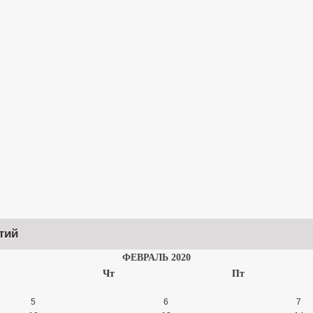
тий
ФЕВРАЛЬ 2020
Чт
Пт
5
6
7