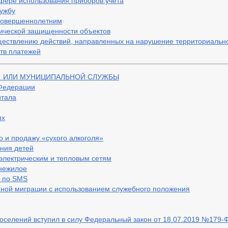
сфере использования приборов учета
лужбу
МАТИВНО-ПРАВОВЫЕ АКТЫ
СТАНДАРТЫ МУНИЦИПАЛЬНЫХ УС
есовершеннолетним
тической защищенности объектов
И МУНИЦИПАЛЬНЫХ УСЛУГ
уществлению действий, направленных на нарушение территориальн
АЯ
ГРАФИК ПРИЕМА ГРАЖДАН
ОБЗОРЫ ОБРАЩЕНИЙ ГРА
тв платежей
ДОК РАССМОТРЕНИЯ ОБРАЩЕНИЙ
Й ИЛИ МУНИЦИПАЛЬНОЙ СЛУЖБЫ
 Федерации
итала
ях
о и продажу «сухого алкоголя»
ения детей
 электрическим и тепловым сетям
 нежилое
ь по SMS
онной миграции с использованием служебного положения
поселений вступил в силу Федеральный закон от 18.07.2019 №179-