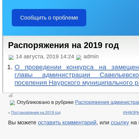
Сообщить о проблеме
Распоряжения на 2019 год
14 августа, 2019 14:24
admin
О проведении конкурса на замещен
главы администрации Савельевско
поселения Наурского муниципального 
Опубликовано в рубрике
Распоряжения администра
«
Постановления на 2019 год
ИНФОРМ
Вы можете
оставить комментарий
, или
ссылку
на 