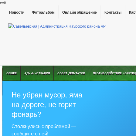
exit
Новости
Фотоальбом
Онлайн обращение
Контакты
Кар
ОБЩЕЕ
АДМИНИСТРАЦИЯ
СОВЕТ ДЕПУТАТОВ
ПРОТИВОДЕЙСТВИЕ КОРРУПЦ
Не убран мусор, яма
на дороге, не горит
фонарь?
Столкнулись с проблемой —
сообщите о ней!