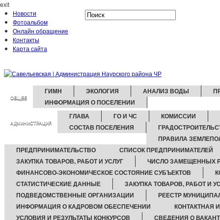
exit
Новости
Фотоальбом
Онлайн обращение
Контакты
Карта сайта
ГИМН
ЭКОЛОГИЯ
АНАЛИЗ ВОДЫ
П
ОБЩЕЕ
ИНФОРМАЦИЯ О ПОСЕЛЕНИИ
ГЛАВА
ГО И ЧС
КОМИССИИ
АДМИНИСТРАЦИЯ
СОСТАВ ПОСЕЛЕНИЯ
ГРАДОСТРОИТЕЛЬС
ПРАВИЛА ЗЕМЛЕПО
ПРЕДПРИНИМАТЕЛЬСТВО
СПИСОК ПРЕДПРИНИМАТЕЛЕЙ
ЗАКУПКА ТОВАРОВ, РАБОТ И УСЛУГ
ЧИСЛО ЗАМЕЩЕННЫХ Р
ФИНАНСОВО-ЭКОНОМИЧЕСКОЕ СОСТОЯНИЕ СУБЪЕКТОВ
К
СТАТИСТИЧЕСКИЕ ДАННЫЕ
ЗАКУПКА ТОВАРОВ, РАБОТ И У
ПОДВЕДОМСТВЕННЫЕ ОРГАНИЗАЦИИ
РЕЕСТР МУНИЦИПА
ИНФОРМАЦИЯ О КАДРОВОМ ОБЕСПЕЧЕНИИ
КОНТАКТНАЯ 
УСЛОВИЯ И РЕЗУЛЬТАТЫ КОНКУРСОВ
СВЕДЕНИЯ О ВАКАН