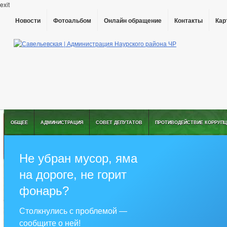
exit
Новости
Фотоальбом
Онлайн обращение
Контакты
Кар
ОБЩЕЕ
АДМИНИСТРАЦИЯ
СОВЕТ ДЕПУТАТОВ
ПРОТИВОДЕЙСТВИЕ КОРРУПЦ
Не убран мусор, яма
на дороге, не горит
фонарь?
Столкнулись с проблемой —
сообщите о ней!