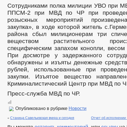
Сотрудниками полка милиции УВО при МВ
ППСМ-2 при МВД по ЧР при проведен
розыскных мероприятий произведен
закупка», в ходе которой житель с.Герм
района сбыл милиционерам три спиче
веществом растительного прои
специфическим запахом конопли, весом 
При досмотре у задержанного сотруд
обнаружены и изъяты денежные средств
рублей, использованные при проведе
закупки. Изъятое вещество направле
Криминалистический Центр при МВД по Ч
Пресс-служба МВД по ЧР.
Опубликовано в рубрике
Новости
«
Станица Савельевская вчера и сегодня
Отчет об исполнении
Вы можете
оставить комментарий
, или
ссылку
на 