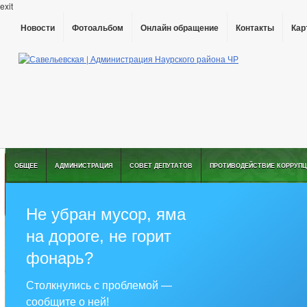
exit
Новости
Фотоальбом
Онлайн обращение
Контакты
Кар
ОБЩЕЕ
АДМИНИСТРАЦИЯ
СОВЕТ ДЕПУТАТОВ
ПРОТИВОДЕЙСТВИЕ КОРРУПЦ
Не убран мусор, яма
на дороге, не горит
фонарь?
Столкнулись с проблемой —
сообщите о ней!