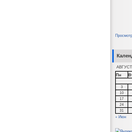
Просмот
Кален
АВГУСТ
Пн
В
3
10
17
24
31
« Июн