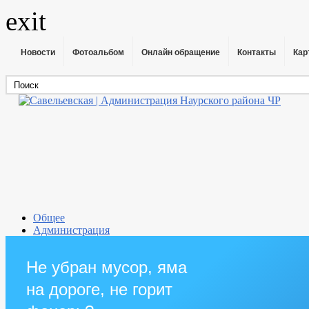
exit
Новости
Фотоальбом
Онлайн обращение
Контакты
Кар
Общее
Администрация
Совет депутатов
Противодействие коррупции
Не убран мусор, яма
Правовые акты
Бюджет
на дороге, не горит
Муниципальные услуги
Прием граждан