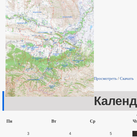
Просмотреть
/
Скачать
Календ
Пн
Вт
Ср
Ч
3
4
5