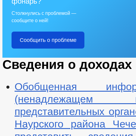
фонарь?
Столкнулись с проблемой —
сообщите о ней!
Сообщить о проблеме
Сведения о доходах
Обобщенная инфо
(ненадлежащем и
представительных орга
Наурского района Чече