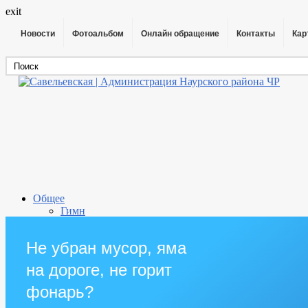
exit
Новости
Фотоальбом
Онлайн обращение
Контакты
Кар
Общее
Гимн
Экология
Анализ воды
Не убран мусор, яма
Прокуратура района
Информация о поселении
на дороге, не горит
Администрация
Глава
фонарь?
ГО и ЧС