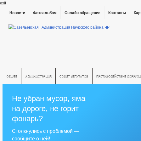
exit
Новости
Фотоальбом
Онлайн обращение
Контакты
Кар
ОБЩЕЕ
АДМИНИСТРАЦИЯ
СОВЕТ ДЕПУТАТОВ
ПРОТИВОДЕЙСТВИЕ КОРРУПЦ
Не убран мусор, яма
на дороге, не горит
фонарь?
Столкнулись с проблемой —
сообщите о ней!