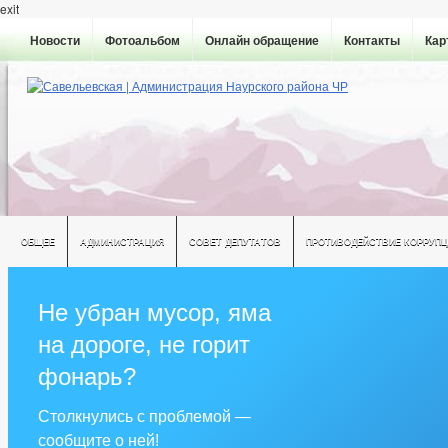
exit
Новости
Фотоальбом
Онлайн обращение
Контакты
Кар
ОБЩЕЕ
АДМИНИСТРАЦИЯ
СОВЕТ ДЕПУТАТОВ
ПРОТИВОДЕЙСТВИЕ КОРРУПЦ
Не убран мусор, яма
на дороге, не горит
фонарь?
Столкнулись с проблемой —
сообщите о ней!