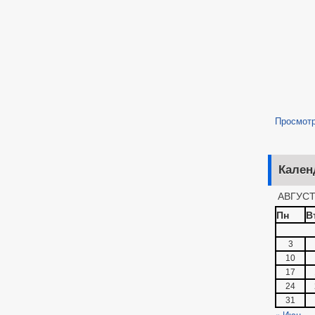
Просмот
Кален
АВГУСТ
Пн
В
3
10
17
24
31
« Июн