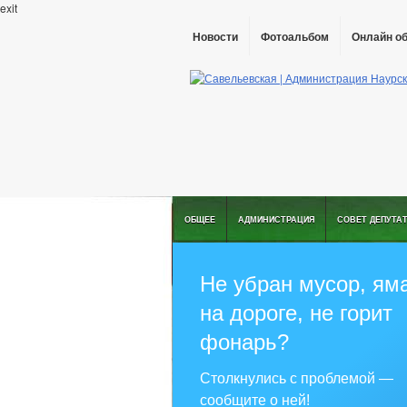
exit
Новости
Фотоальбом
Онлайн о
ОБЩЕЕ
АДМИНИСТРАЦИЯ
СОВЕТ ДЕПУТА
Не убран мусор, ям
на дороге, не горит
фонарь?
Столкнулись с проблемой —
сообщите о ней!